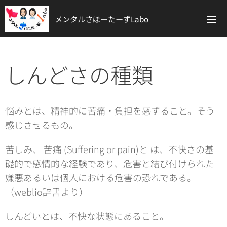
メンタルさぽーたーずLabo
しんどさの種類
悩みとは、精神的に苦痛・負担を感ずること。そう
感じさせるもの。
苦しみ、 苦痛 (Suffering or pain)と は、不快さの基
礎的で感情的な経験であり、危害と結び付けられた
嫌悪あるいは個人における危害の恐れである。
（weblio辞書より）
しんどいとは、不快な状態にあること。